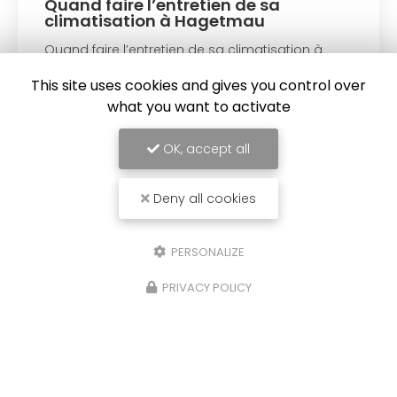
Quand faire l’entretien de sa
climatisation à Hagetmau
Quand faire l’entretien de sa climatisation à
Hagetmau
Quand faire l’entretien de sa
climatisation à Hagetmau
: cette question
This site uses cookies and gives you control over
revient souvent lorsqu’il s’agit de garantir le
what you want to activate
bon…
OK, accept all
Toute l'actualité
Deny all cookies
PERSONALIZE
PRIVACY POLICY
Électricien et installateur de pompe à chaleur à