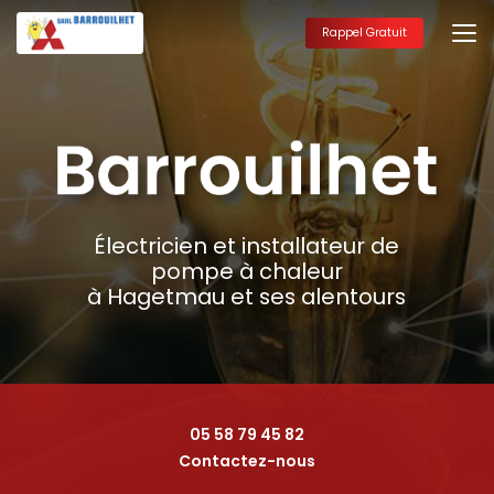
Aller
au
Rappel Gratuit
contenu
principal
Électricien et installateur de
pompe à chaleur
à Hagetmau et ses alentours
05 58 79 45 82
Contactez-nous