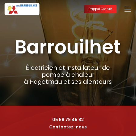
Aller
au
Rappel Gratuit
contenu
principal
Électricien et installateur de
pompe à chaleur
à Hagetmau et ses alentours
05 58 79 45 82
Contactez-nous