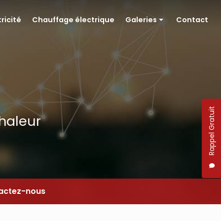
tricité
Chauffage électrique
Galeries
Contact
Pompe à chaleur
Électricité
Chauffage électrique
Rappel Gratuit
chaleur
actez-nous