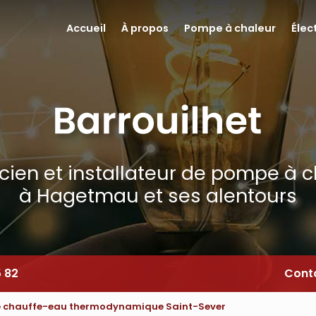
Accueil
À propos
Pompe à chaleur
Élec
icien et installateur de pompe à 
à Hagetmau et ses alentours
5 82
Cont
de chauffe-eau thermodynamique Saint-Sever