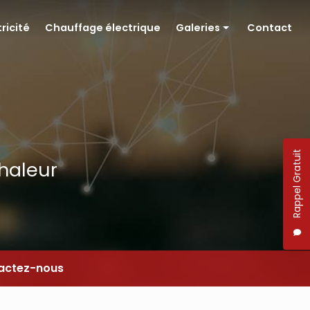
tricité
Chauffage électrique
Galeries
Contact
Pompe à chaleur
Électricité
Chauffage électrique
Rappel Gratuit
chaleur
actez-nous