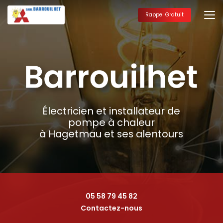
Aller
au
Rappel Gratuit
contenu
principal
Électricien et installateur de
pompe à chaleur
à Hagetmau et ses alentours
05 58 79 45 82
Contactez-nous