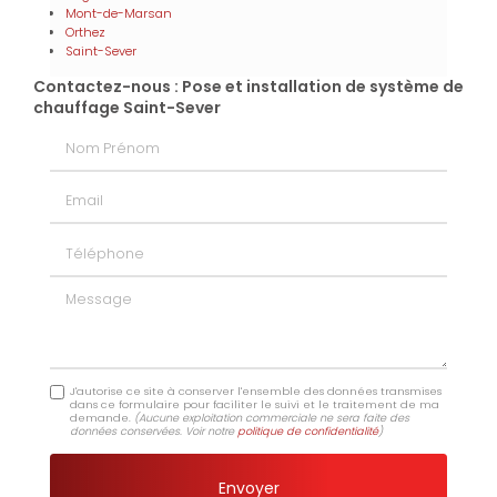
Mont-de-Marsan
Orthez
Saint-Sever
Contactez-nous : Pose et installation de système de
chauffage Saint-Sever
Nom Prénom
Email
Téléphone
Message
J'autorise ce site à conserver l'ensemble des données transmises
dans ce formulaire pour faciliter le suivi et le traitement de ma
demande.
(Aucune exploitation commerciale ne sera faite des
données conservées. Voir notre
politique de confidentialité
)