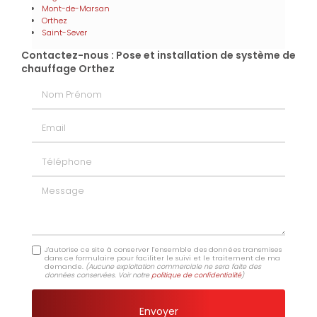
Mont-de-Marsan
Orthez
Saint-Sever
Contactez-nous : Pose et installation de système de
chauffage Orthez
Nom Prénom
Email
Téléphone
Message
J'autorise ce site à conserver l'ensemble des données transmises
dans ce formulaire pour faciliter le suivi et le traitement de ma
demande.
(Aucune exploitation commerciale ne sera faite des
données conservées. Voir notre
politique de confidentialité
)