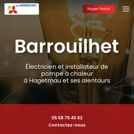
Aller
au
Rappel Gratuit
contenu
principal
Électricien et installateur de
pompe à chaleur
à Hagetmau et ses alentours
05 58 79 45 82
Contactez-nous