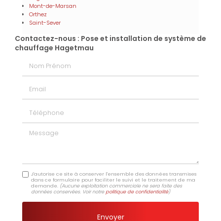
Mont-de-Marsan
Orthez
Saint-Sever
Contactez-nous : Pose et installation de système de
chauffage Hagetmau
Nom Prénom
Email
Téléphone
Message
J'autorise ce site à conserver l'ensemble des données transmises
dans ce formulaire pour faciliter le suivi et le traitement de ma
demande.
(Aucune exploitation commerciale ne sera faite des
données conservées. Voir notre
politique de confidentialité
)