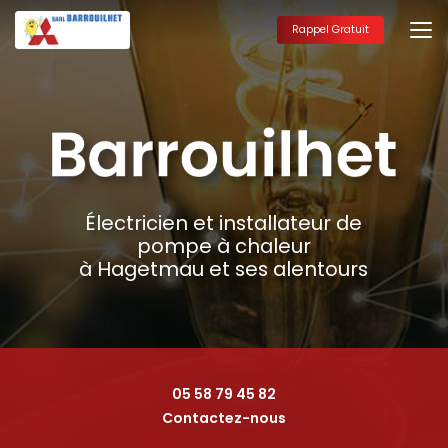
Aller
au
Rappel Gratuit
contenu
principal
Électricien et installateur de
pompe à chaleur
à Hagetmau et ses alentours
05 58 79 45 82
Contactez-nous