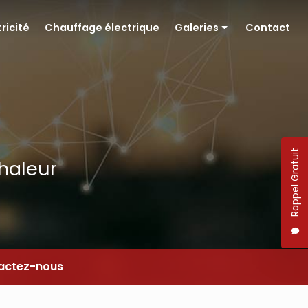
tricité
Chauffage électrique
Galeries
Contact
Pompe à chaleur
Électricité
Chauffage électrique
Rappel Gratuit
chaleur
actez-nous