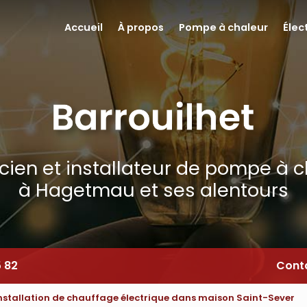
Accueil
À propos
Pompe à chaleur
Élec
icien et installateur de pompe à 
à Hagetmau et ses alentours
5 82
Cont
 installation de chauffage électrique dans maison Saint-Sever