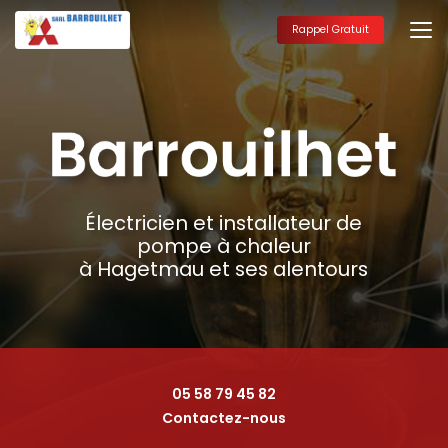
Aller
au
Rappel Gratuit
contenu
principal
Électricien et installateur de
pompe à chaleur
à Hagetmau et ses alentours
05 58 79 45 82
Contactez-nous