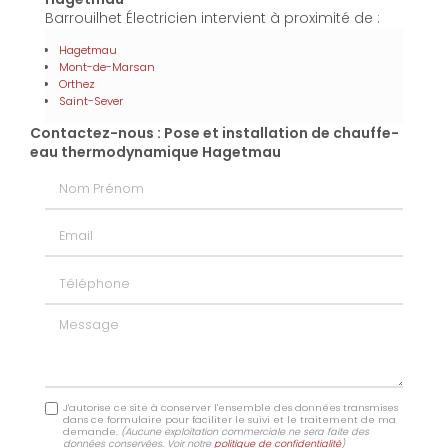
Barrouilhet Électricien intervient à proximité de :
Hagetmau
Mont-de-Marsan
Orthez
Saint-Sever
Contactez-nous : Pose et installation de chauffe-
eau thermodynamique Hagetmau
Nom Prénom
Email
Téléphone
Message
J'autorise ce site à conserver l'ensemble des données transmises
dans ce formulaire pour faciliter le suivi et le traitement de ma
demande.
(Aucune exploitation commerciale ne sera faite des
données conservées. Voir notre
politique de confidentialité
)