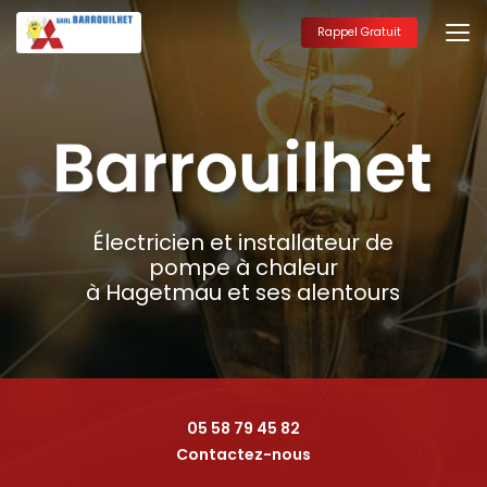
Aller
au
Rappel Gratuit
contenu
principal
Électricien et installateur de
pompe à chaleur
à Hagetmau et ses alentours
05 58 79 45 82
Contactez-nous