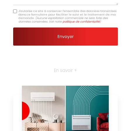
J'autorise ce site à conserver l'ensemble des données transmises
dans ce formulaire pour faciliter le suivi et le traitement de ma
demande.
(Aucune exploitation commerciale ne sera faite des
données conservées. Voir notre
politique de confidentialité
)
En savoir +