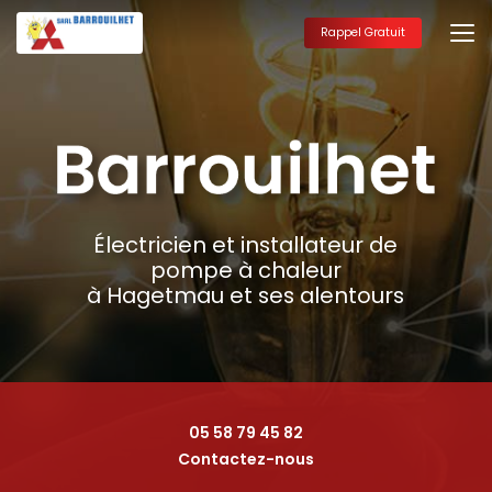
Aller
au
Rappel Gratuit
contenu
principal
Électricien et installateur de
pompe à chaleur
à Hagetmau et ses alentours
05 58 79 45 82
Contactez-nous