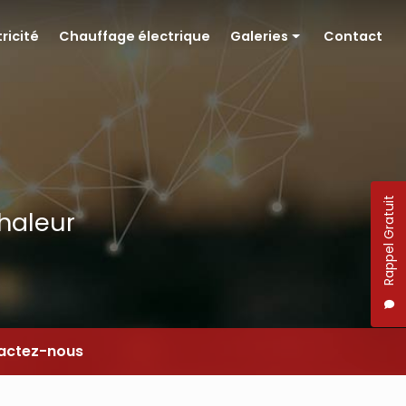
tricité
Chauffage électrique
Galeries
Contact
Pompe à chaleur
Électricité
Chauffage électrique
Rappel Gratuit
chaleur
actez-nous