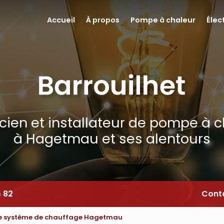
Accueil
À propos
Pompe à chaleur
Élec
icien et installateur de pompe à 
à Hagetmau et ses alentours
5 82
Cont
e système de chauffage Hagetmau