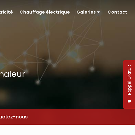
tricité
Chauffage électrique
Galeries
Contact
Pompe à chaleur
Électricité
Chauffage électrique
Rappel Gratuit
chaleur
actez-nous