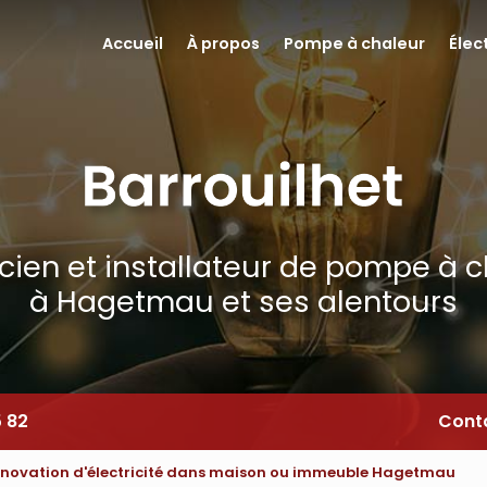
Accueil
À propos
Pompe à chaleur
Élec
icien et installateur de pompe à 
à Hagetmau et ses alentours
5 82
Cont
énovation d'électricité dans maison ou immeuble Hagetmau