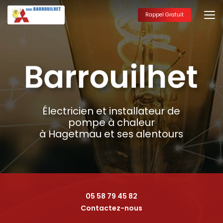
Aller
au
Rappel Gratuit
contenu
principal
Électricien et installateur de
pompe à chaleur
à Hagetmau et ses alentours
05 58 79 45 82
Contactez-nous