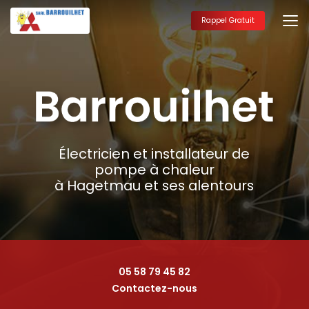
Aller
au
Rappel Gratuit
contenu
principal
Électricien et installateur de
pompe à chaleur
à Hagetmau et ses alentours
05 58 79 45 82
Contactez-nous